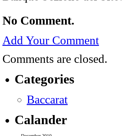
No Comment.
Add Your Comment
Comments are closed.
Categories
Baccarat
Calander
December 2010