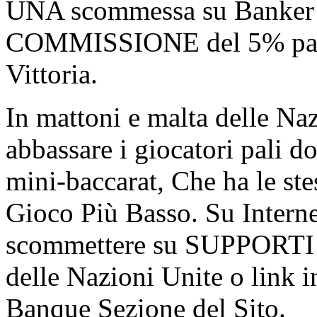
UNA scommessa su Banker
COMMISSIONE del 5% paga
Vittoria.
In mattoni e malta delle N
abbassare i giocatori pali d
mini-baccarat, Che ha le ste
Gioco Più Basso. Su Intern
scommettere su SUPPORTI
delle Nazioni Unite o link 
Banque Sezione del Sito.