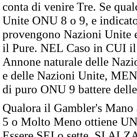
conta di venire Tre. Se qual
Unite ONU 8 o 9, e indicato
provengono Nazioni Unite e 
il Pure. NEL Caso in CUI il
Annone naturale delle Nazi
e delle Nazioni Unite, ME
di puro ONU 9 battere delle
Qualora il Gambler's Mano a
5 o Molto Meno ottiene UN
Essere SEI o sette, SI ALZA